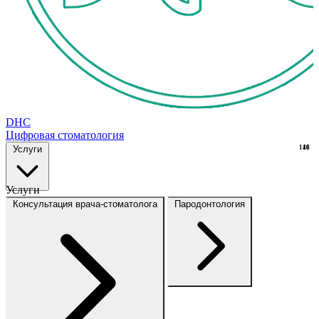
DHC
Цифровая стоматология
Услуги
148
16
Услуги
Консультация врача-стоматолога
Пародонтология