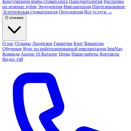
Консультация врача-стоматолога
Пародонтология
Рассрочка
на лечение зубов
Эндодонтия
Имплантация
Протезирование
Эстетическая стоматология
Ортодонтия
Все услуги →
О клинике
О нас
Отзывы
Лицензии
Гарантии
Блог
Вакансии
Обучение
Курс по роботизированной имплантации ImpNav
Команда
Акции
16
Каталог
Цены
Наши работы
Контакты
Видео
148