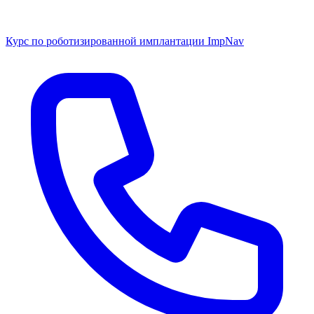
Курс по роботизированной имплантации ImpNav