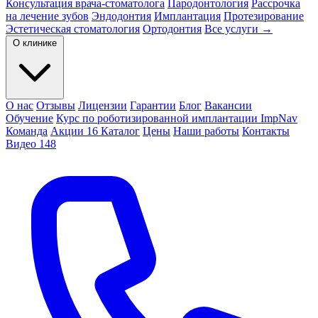
Консультация врача-стоматолога
Пародонтология
Рассрочка
на лечение зубов
Эндодонтия
Имплантация
Протезирование
Эстетическая стоматология
Ортодонтия
Все услуги →
О клинике
О нас
Отзывы
Лицензии
Гарантии
Блог
Вакансии
Обучение
Курс по роботизированной имплантации ImpNav
Команда
Акции
16
Каталог
Цены
Наши работы
Контакты
Видео
148