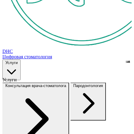
DHC
Цифровая стоматология
Услуги
148
16
Услуги
Консультация врача-стоматолога
Пародонтология