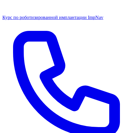
Курс по роботизированной имплантации ImpNav