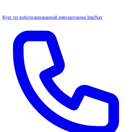
Курс по роботизированной имплантации ImpNav