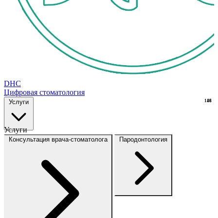
DHC
Цифровая стоматология
Услуги
148
16
Услуги
Консультация врача-стоматолога
Пародонтология