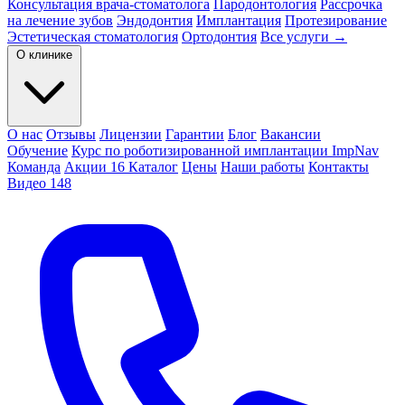
Консультация врача-стоматолога
Пародонтология
Рассрочка
на лечение зубов
Эндодонтия
Имплантация
Протезирование
Эстетическая стоматология
Ортодонтия
Все услуги →
О клинике
О нас
Отзывы
Лицензии
Гарантии
Блог
Вакансии
Обучение
Курс по роботизированной имплантации ImpNav
Команда
Акции
16
Каталог
Цены
Наши работы
Контакты
Видео
148