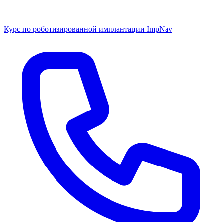
Курс по роботизированной имплантации ImpNav