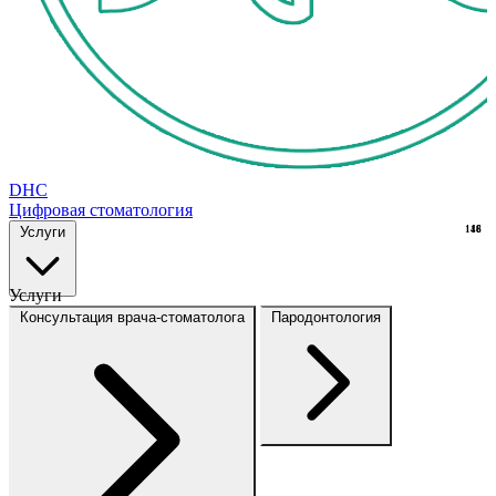
DHC
Цифровая стоматология
Услуги
148
16
Услуги
Консультация врача-стоматолога
Пародонтология