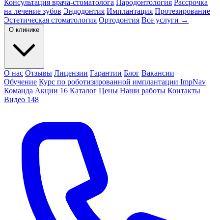
Консультация врача-стоматолога
Пародонтология
Рассрочка
на лечение зубов
Эндодонтия
Имплантация
Протезирование
Эстетическая стоматология
Ортодонтия
Все услуги →
О клинике
О нас
Отзывы
Лицензии
Гарантии
Блог
Вакансии
Обучение
Курс по роботизированной имплантации ImpNav
Команда
Акции
16
Каталог
Цены
Наши работы
Контакты
Видео
148