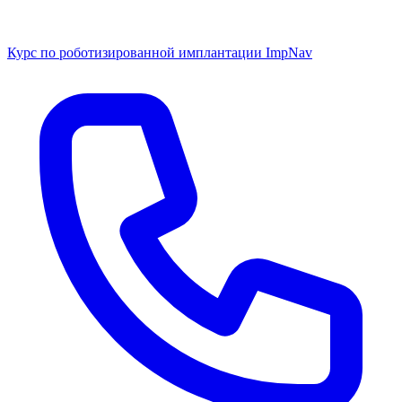
Курс по роботизированной имплантации ImpNav