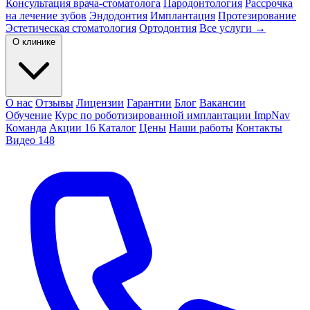
Консультация врача-стоматолога
Пародонтология
Рассрочка
на лечение зубов
Эндодонтия
Имплантация
Протезирование
Эстетическая стоматология
Ортодонтия
Все услуги →
О клинике
О нас
Отзывы
Лицензии
Гарантии
Блог
Вакансии
Обучение
Курс по роботизированной имплантации ImpNav
Команда
Акции
16
Каталог
Цены
Наши работы
Контакты
Видео
148