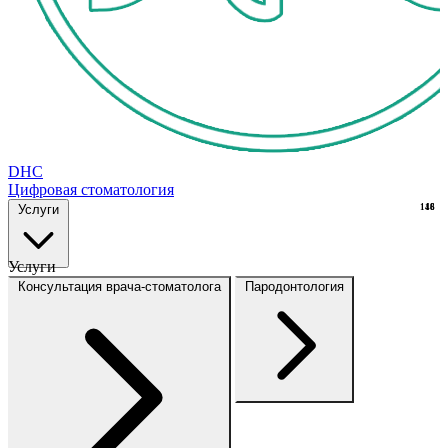
DHC
Цифровая стоматология
Услуги
148
16
Услуги
Консультация врача-стоматолога
Пародонтология