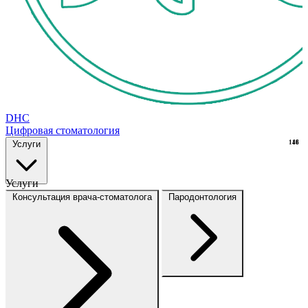
DHC
Цифровая стоматология
Услуги
148
16
Услуги
Консультация врача-стоматолога
Пародонтология