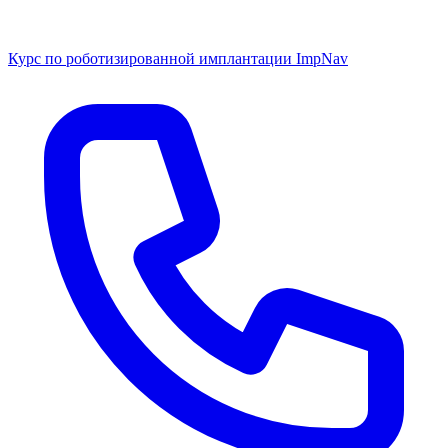
Курс по роботизированной имплантации ImpNav