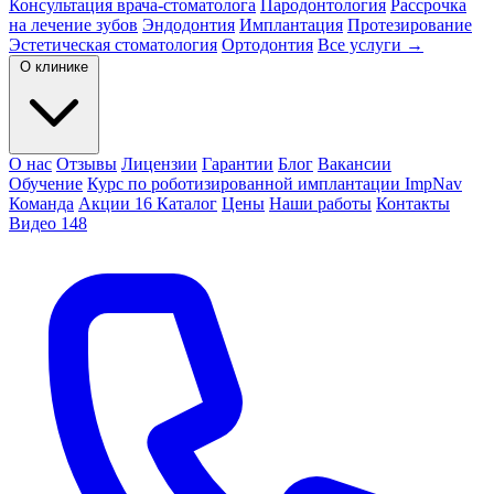
Консультация врача-стоматолога
Пародонтология
Рассрочка
на лечение зубов
Эндодонтия
Имплантация
Протезирование
Эстетическая стоматология
Ортодонтия
Все услуги →
О клинике
О нас
Отзывы
Лицензии
Гарантии
Блог
Вакансии
Обучение
Курс по роботизированной имплантации ImpNav
Команда
Акции
16
Каталог
Цены
Наши работы
Контакты
Видео
148