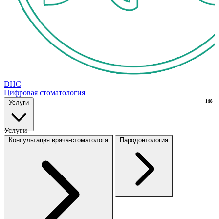
DHC
Цифровая стоматология
Услуги
148
16
Услуги
Консультация врача-стоматолога
Пародонтология