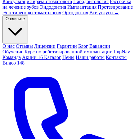
Консультация врача-стоматолога
Пародонтология
Рассрочка
на лечение зубов
Эндодонтия
Имплантация
Протезирование
Эстетическая стоматология
Ортодонтия
Все услуги →
О клинике
О нас
Отзывы
Лицензии
Гарантии
Блог
Вакансии
Обучение
Курс по роботизированной имплантации ImpNav
Команда
Акции
16
Каталог
Цены
Наши работы
Контакты
Видео
148