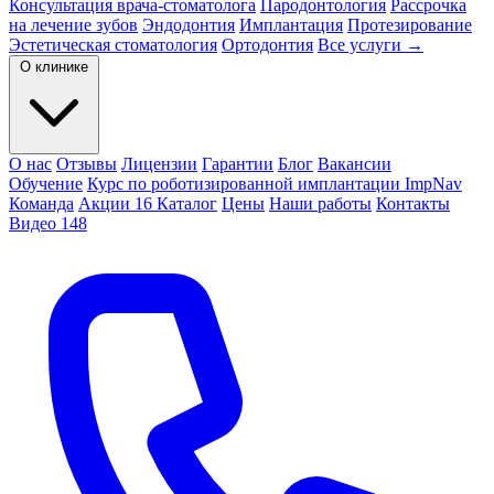
Консультация врача-стоматолога
Пародонтология
Рассрочка
на лечение зубов
Эндодонтия
Имплантация
Протезирование
Эстетическая стоматология
Ортодонтия
Все услуги →
О клинике
О нас
Отзывы
Лицензии
Гарантии
Блог
Вакансии
Обучение
Курс по роботизированной имплантации ImpNav
Команда
Акции
16
Каталог
Цены
Наши работы
Контакты
Видео
148