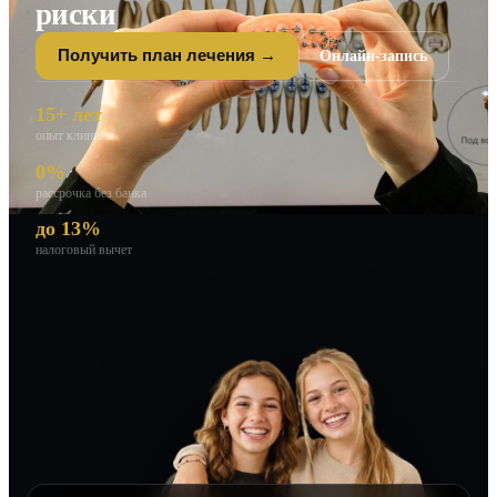
риски
Онлайн-запись
Получить план лечения →
15+ лет
опыт клиники
0%
рассрочка без банка
до 13%
налоговый вычет