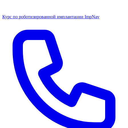
Курс по роботизированной имплантации ImpNav