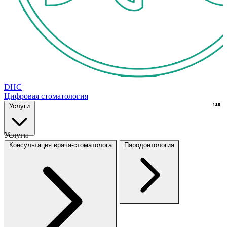
DHC
Цифровая стоматология
Услуги
148
16
Услуги
Консультация врача-стоматолога
Пародонтология