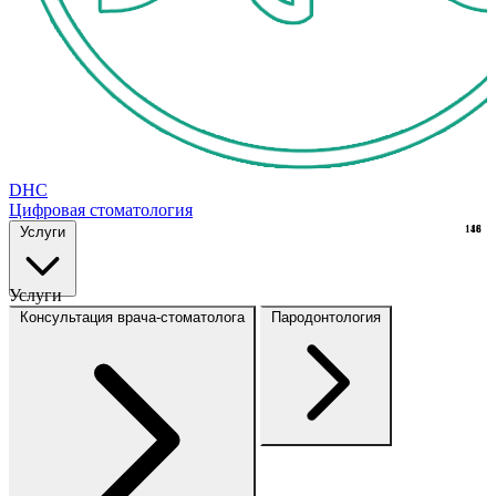
DHC
Цифровая стоматология
Услуги
148
16
Услуги
Консультация врача-стоматолога
Пародонтология