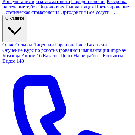
Консультация врача-стоматолога
Пародонтология
Рассрочка
на лечение зубов
Эндодонтия
Имплантация
Протезирование
Эстетическая стоматология
Ортодонтия
Все услуги →
О клинике
О нас
Отзывы
Лицензии
Гарантии
Блог
Вакансии
Обучение
Курс по роботизированной имплантации ImpNav
Команда
Акции
16
Каталог
Цены
Наши работы
Контакты
Видео
148