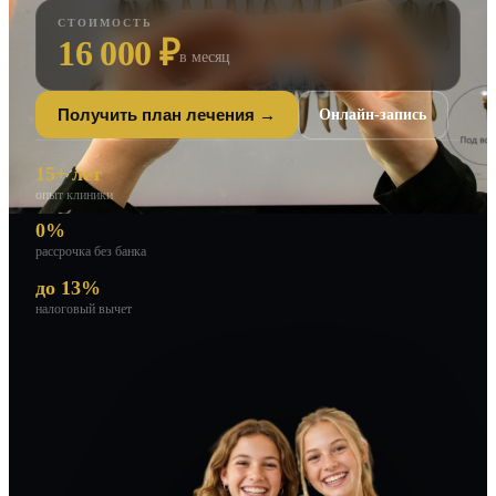
СТОИМОСТЬ
16 000 ₽
в месяц
Онлайн-запись
Получить план лечения →
15+ лет
опыт клиники
0%
рассрочка без банка
до 13%
налоговый вычет