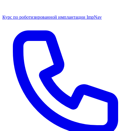
Курс по роботизированной имплантации ImpNav