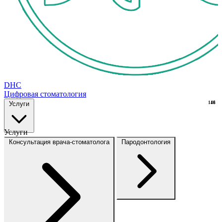
DHC
Цифровая стоматология
Услуги
148
16
Услуги
Консультация врача-стоматолога
Пародонтология