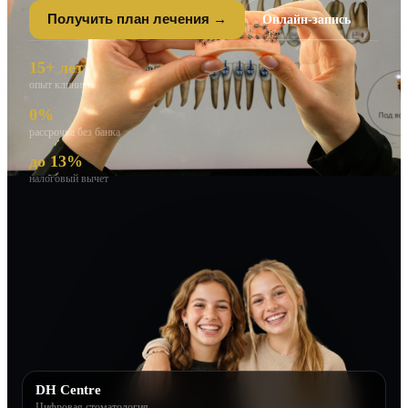
Онлайн-запись
Получить план лечения →
15+ лет
опыт клиники
0%
рассрочка без банка
до 13%
налоговый вычет
DH Centre
Цифровая стоматология