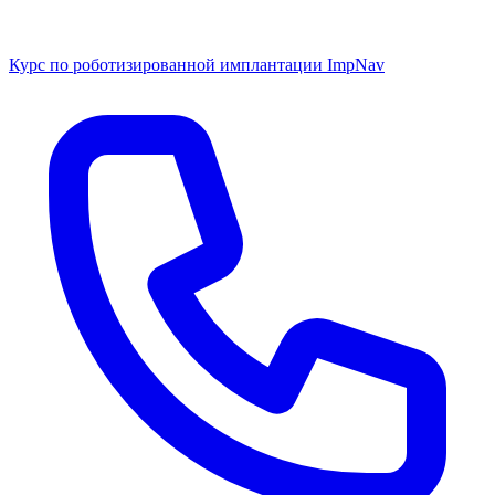
Курс по роботизированной имплантации ImpNav