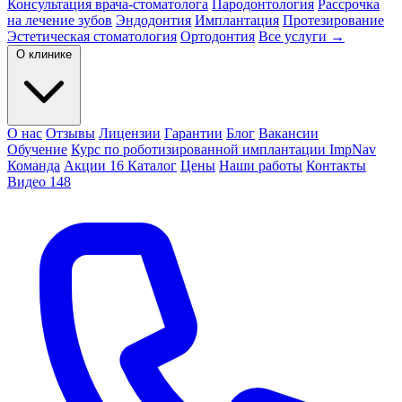
Консультация врача-стоматолога
Пародонтология
Рассрочка
на лечение зубов
Эндодонтия
Имплантация
Протезирование
Эстетическая стоматология
Ортодонтия
Все услуги →
О клинике
О нас
Отзывы
Лицензии
Гарантии
Блог
Вакансии
Обучение
Курс по роботизированной имплантации ImpNav
Команда
Акции
16
Каталог
Цены
Наши работы
Контакты
Видео
148