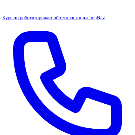
Курс по роботизированной имплантации ImpNav