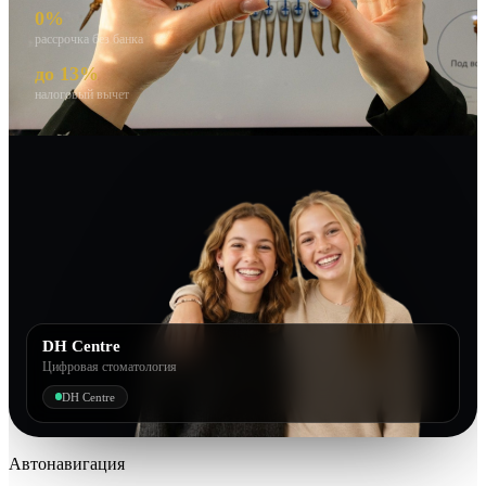
0%
рассрочка без банка
до 13%
налоговый вычет
DH Centre
Цифровая стоматология
DH Centre
Автонавигация