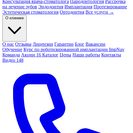
Консультация врача-стоматолога
Пародонтология
Рассрочка
на лечение зубов
Эндодонтия
Имплантация
Протезирование
Эстетическая стоматология
Ортодонтия
Все услуги →
О клинике
О нас
Отзывы
Лицензии
Гарантии
Блог
Вакансии
Обучение
Курс по роботизированной имплантации ImpNav
Команда
Акции
16
Каталог
Цены
Наши работы
Контакты
Видео
148