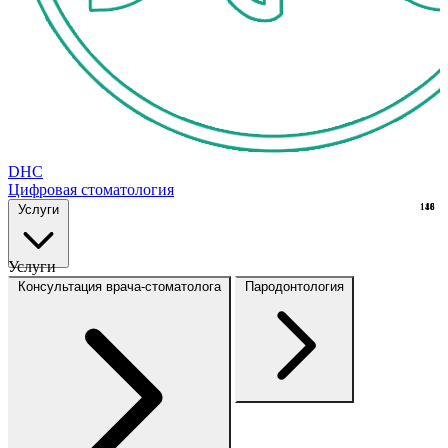
DHC
Цифровая стоматология
Услуги
148
16
Услуги
Консультация врача-стоматолога
Пародонтология