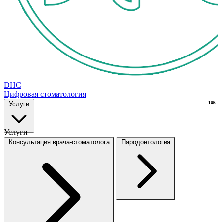
DHC
Цифровая стоматология
Услуги
148
16
Услуги
Консультация врача-стоматолога
Пародонтология