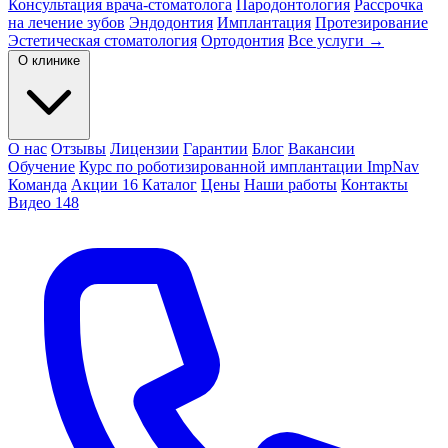
Консультация врача-стоматолога
Пародонтология
Рассрочка
на лечение зубов
Эндодонтия
Имплантация
Протезирование
Эстетическая стоматология
Ортодонтия
Все услуги →
О клинике
О нас
Отзывы
Лицензии
Гарантии
Блог
Вакансии
Обучение
Курс по роботизированной имплантации ImpNav
Команда
Акции
16
Каталог
Цены
Наши работы
Контакты
Видео
148