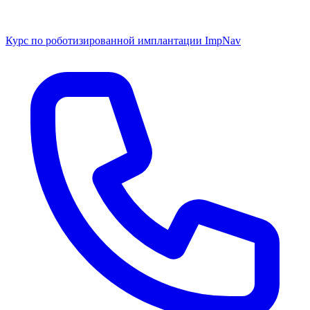
Курс по роботизированной имплантации ImpNav