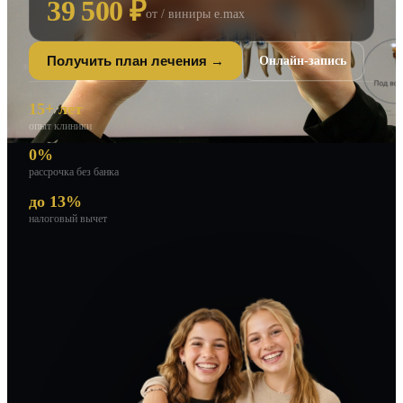
39 500 ₽
от / виниры e.max
Онлайн-запись
Получить план лечения →
15+ лет
опыт клиники
0%
рассрочка без банка
до 13%
налоговый вычет