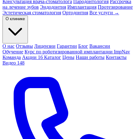
Консультация врача-стоматолога
Пародонтология
Рассрочка
на лечение зубов
Эндодонтия
Имплантация
Протезирование
Эстетическая стоматология
Ортодонтия
Все услуги →
О клинике
О нас
Отзывы
Лицензии
Гарантии
Блог
Вакансии
Обучение
Курс по роботизированной имплантации ImpNav
Команда
Акции
16
Каталог
Цены
Наши работы
Контакты
Видео
148