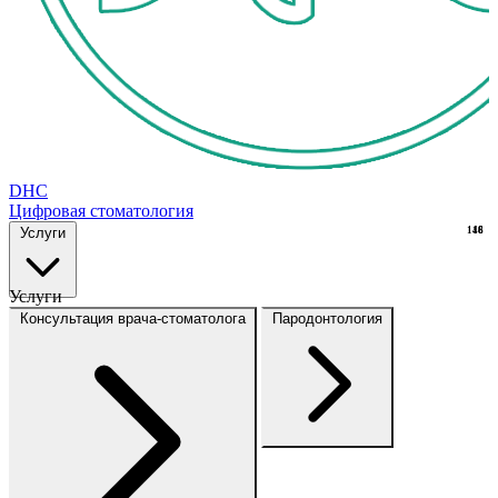
DHC
Цифровая стоматология
Услуги
148
16
Услуги
Консультация врача-стоматолога
Пародонтология