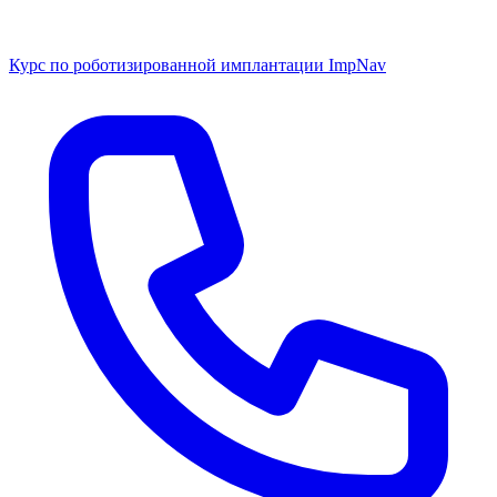
Курс по роботизированной имплантации ImpNav