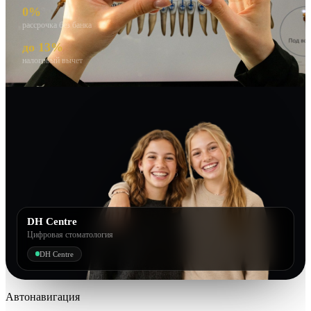
0%
рассрочка без банка
до 13%
налоговый вычет
DH Centre
Цифровая стоматология
DH Centre
Автонавигация