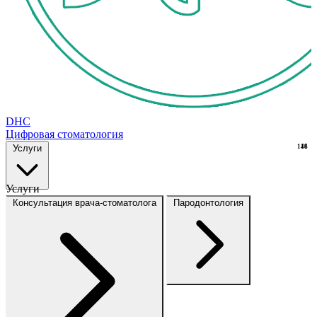
DHC
Цифровая стоматология
Услуги
148
16
Услуги
Консультация врача-стоматолога
Пародонтология