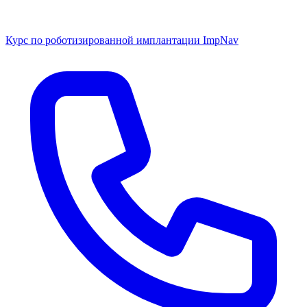
Курс по роботизированной имплантации ImpNav