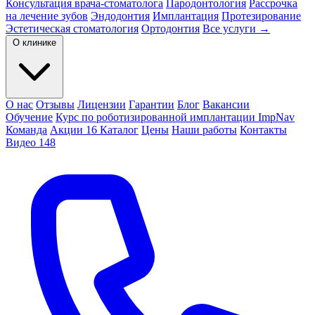
Консультация врача-стоматолога
Пародонтология
Рассрочка
на лечение зубов
Эндодонтия
Имплантация
Протезирование
Эстетическая стоматология
Ортодонтия
Все услуги →
О клинике
О нас
Отзывы
Лицензии
Гарантии
Блог
Вакансии
Обучение
Курс по роботизированной имплантации ImpNav
Команда
Акции
16
Каталог
Цены
Наши работы
Контакты
Видео
148