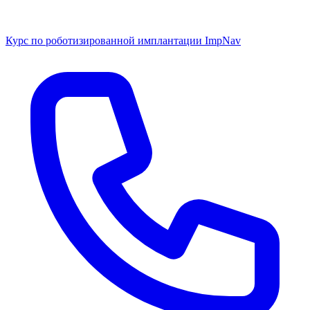
Курс по роботизированной имплантации ImpNav