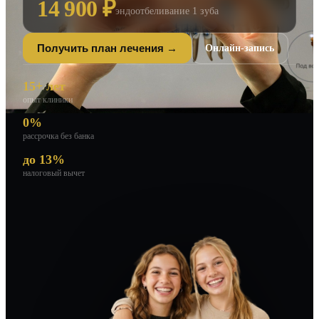
14 900 ₽
эндоотбеливание 1 зуба
Онлайн-запись
Получить план лечения →
15+ лет
опыт клиники
0%
рассрочка без банка
до 13%
налоговый вычет