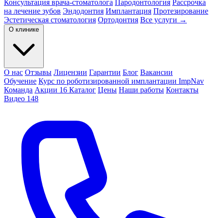
Консультация врача-стоматолога
Пародонтология
Рассрочка
на лечение зубов
Эндодонтия
Имплантация
Протезирование
Эстетическая стоматология
Ортодонтия
Все услуги →
О клинике
О нас
Отзывы
Лицензии
Гарантии
Блог
Вакансии
Обучение
Курс по роботизированной имплантации ImpNav
Команда
Акции
16
Каталог
Цены
Наши работы
Контакты
Видео
148