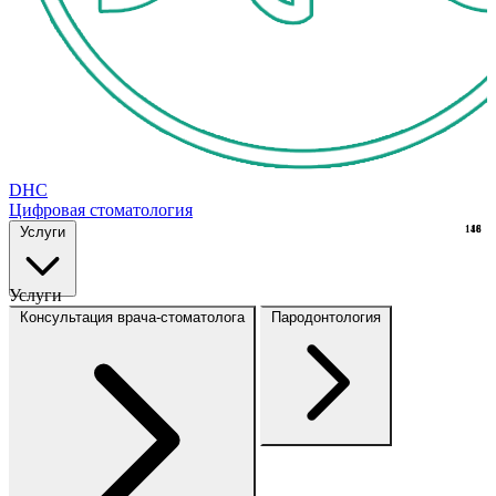
DHC
Цифровая стоматология
Услуги
148
16
Услуги
Консультация врача-стоматолога
Пародонтология