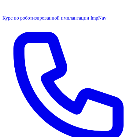
Курс по роботизированной имплантации ImpNav