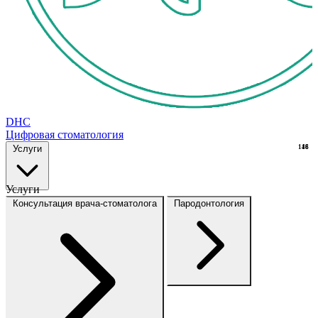
DHC
Цифровая стоматология
Услуги
148
16
Услуги
Консультация врача-стоматолога
Пародонтология