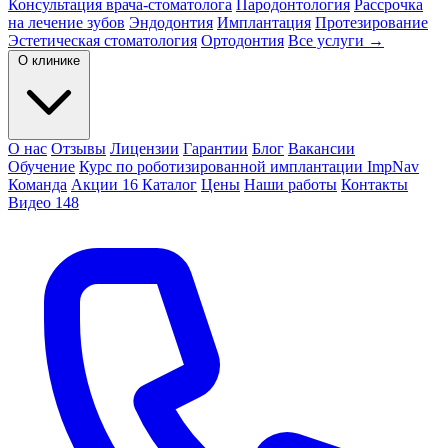
Консультация врача-стоматолога
Пародонтология
Рассрочка
на лечение зубов
Эндодонтия
Имплантация
Протезирование
Эстетическая стоматология
Ортодонтия
Все услуги →
О клинике
О нас
Отзывы
Лицензии
Гарантии
Блог
Вакансии
Обучение
Курс по роботизированной имплантации ImpNav
Команда
Акции
16
Каталог
Цены
Наши работы
Контакты
Видео
148