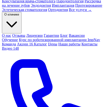
Консультация врача-стоматолога
Пародонтология
Рассрочка
на лечение зубов
Эндодонтия
Имплантация
Протезирование
Эстетическая стоматология
Ортодонтия
Все услуги →
О клинике
О нас
Отзывы
Лицензии
Гарантии
Блог
Вакансии
Обучение
Курс по роботизированной имплантации ImpNav
Команда
Акции
16
Каталог
Цены
Наши работы
Контакты
Видео
148