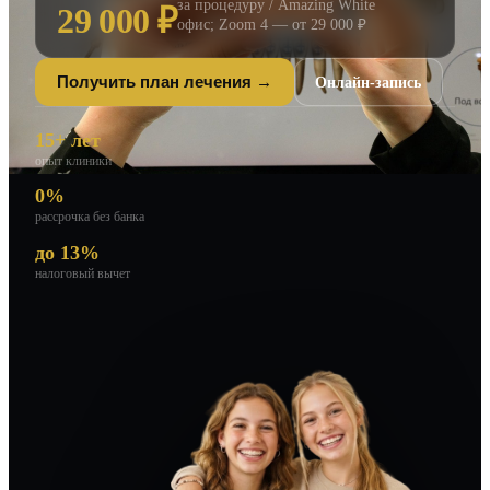
за процедуру / Amazing White
29 000 ₽
офис; Zoom 4 — от 29 000 ₽
Онлайн-запись
Получить план лечения →
15+ лет
опыт клиники
0%
рассрочка без банка
до 13%
налоговый вычет