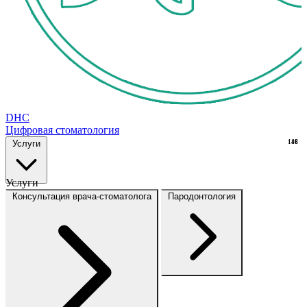
DHC
Цифровая стоматология
Услуги
148
16
Услуги
Консультация врача-стоматолога
Пародонтология