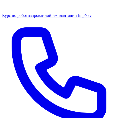
Курс по роботизированной имплантации ImpNav