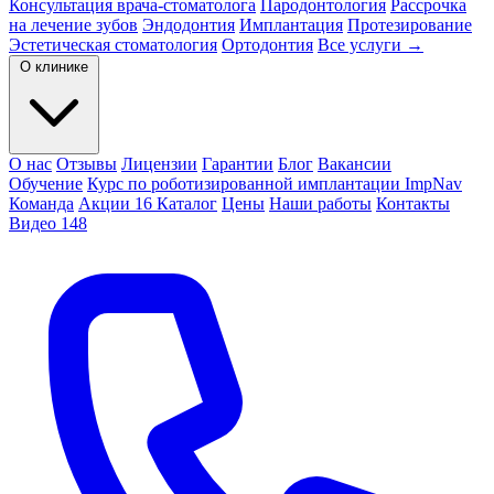
Консультация врача-стоматолога
Пародонтология
Рассрочка
на лечение зубов
Эндодонтия
Имплантация
Протезирование
Эстетическая стоматология
Ортодонтия
Все услуги →
О клинике
О нас
Отзывы
Лицензии
Гарантии
Блог
Вакансии
Обучение
Курс по роботизированной имплантации ImpNav
Команда
Акции
16
Каталог
Цены
Наши работы
Контакты
Видео
148