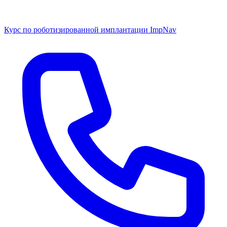
Курс по роботизированной имплантации ImpNav