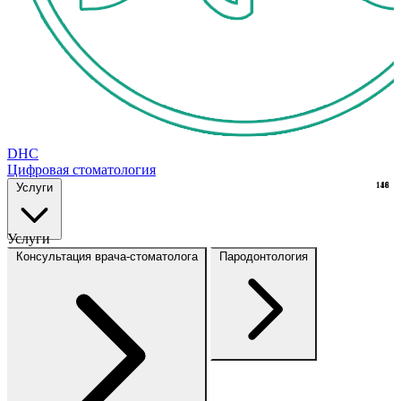
DHC
Цифровая стоматология
Услуги
148
16
Услуги
Консультация врача-стоматолога
Пародонтология