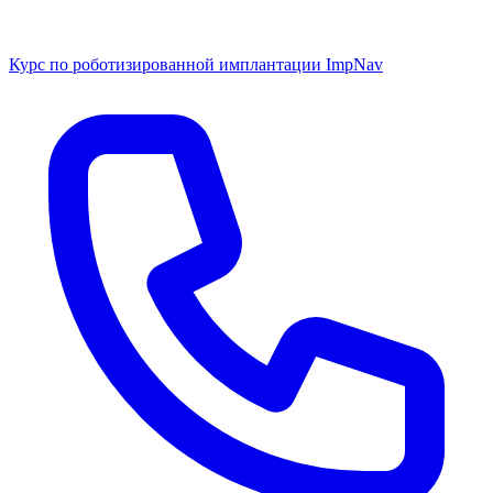
Курс по роботизированной имплантации ImpNav