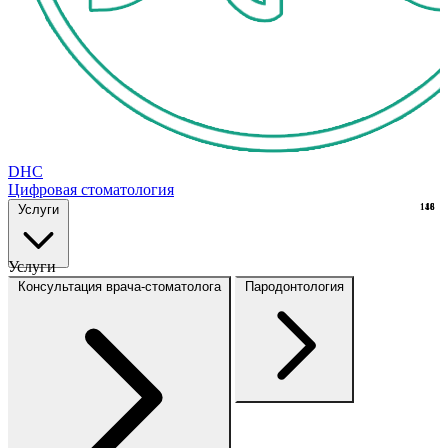
DHC
Цифровая стоматология
Услуги
148
16
Услуги
Консультация врача-стоматолога
Пародонтология