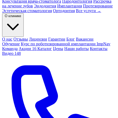
Консультация врача-стоматолога
Пародонтология
Рассрочка
на лечение зубов
Эндодонтия
Имплантация
Протезирование
Эстетическая стоматология
Ортодонтия
Все услуги →
О клинике
О нас
Отзывы
Лицензии
Гарантии
Блог
Вакансии
Обучение
Курс по роботизированной имплантации ImpNav
Команда
Акции
16
Каталог
Цены
Наши работы
Контакты
Видео
148