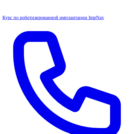
Курс по роботизированной имплантации ImpNav