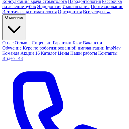
Консультация врача-стоматолога
Пародонтология
Рассрочка
на лечение зубов
Эндодонтия
Имплантация
Протезирование
Эстетическая стоматология
Ортодонтия
Все услуги →
О клинике
О нас
Отзывы
Лицензии
Гарантии
Блог
Вакансии
Обучение
Курс по роботизированной имплантации ImpNav
Команда
Акции
16
Каталог
Цены
Наши работы
Контакты
Видео
148