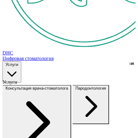
DHC
Цифровая стоматология
Услуги
148
16
Услуги
Консультация врача-стоматолога
Пародонтология